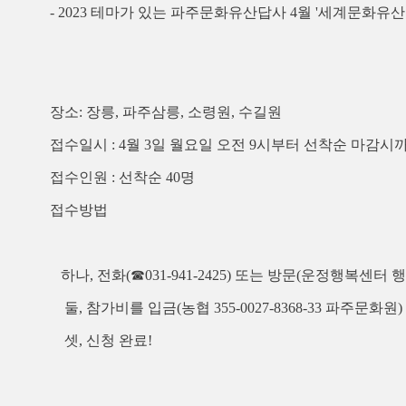
-
2023 테마가 있는 파주문화유산답사 4월 '세계문화유산
장소: 장릉, 파주삼릉, 소령원, 수길원
접수일시
: 4
월 3
일 월요일 오전
9
시부터 선착순 마감시
접수인원
:
선착순 4
0
명
접수방법
하나
,
전화
(
☎
031-941-2425)
또는 방문
(
운정행복센터 
둘
,
참가비를 입금
(
농협
355-0027-8368-33
파주문화원
)
셋
,
신청 완료
!