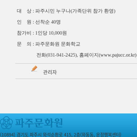
대
상
:
파주시민 누구나
(
가족단위 참가 환영
)
인
원
:
선착순 4
0
명
참가비
: 1
인당
10,000
원
문
의
:
파주문화원 문화학교
전화
(031-941-2425),
홈페이지
(
www.pajucc.or.kr)
관리자
(10894) 경기도 파주시 와석순환로 415, 2층(와동동, 운정행복센터)