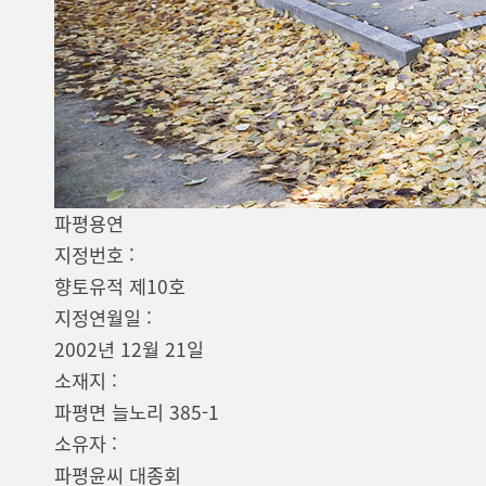
파평용연
지정번호 :
향토유적 제10호
지정연월일 :
2002년 12월 21일
소재지 :
파평면 늘노리 385-1
소유자 :
파평윤씨 대종회