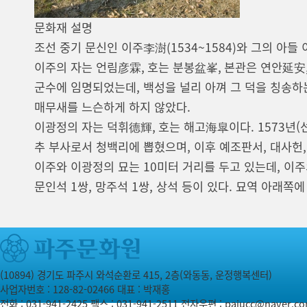
문화재 설명
조선 중기 문신인 이주李澍(1534~1584)와 그의 아들 
이주의 자는 언림彦霖, 호는 분봉盆峯, 본관은 연안延安,
군수에 임명되었는데, 백성을 널리 아껴 그 덕을 칭송하
매무새를 느슨하게 하지 않았다.
이광정의 자는 덕휘德輝, 호는 해고海皐이다. 1573년(
추 부사로서 청백리에 뽑혔으며, 이후 예조판서, 대사헌
이주와 이광정의 묘는 10미터 거리를 두고 있는데, 이주의
문인석 1쌍, 망주석 1쌍, 상석 등이 있다. 묘역 아래쪽
(10894) 경기도 파주시 와석순환로 415, 2층(와동동, 운정행복센터)
사업자번호 : 128-82-02466
대표 : 박재홍
전화 :
031-941-2425
팩스 : 031-941-2511
전자우편 :
pajucc@naver.c