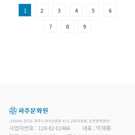
1
2
3
4
5
6
7
8
9
(10894) 경기도 파주시 와석순환로 415, 2층(와동동, 운정행복센터)
사업자번호 : 128-82-02466
대표 : 박재홍