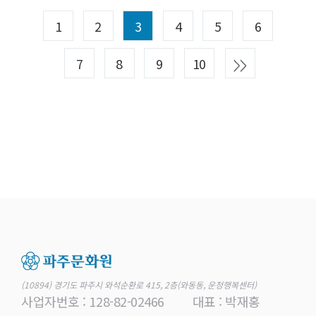
1
2
3
4
5
6
7
8
9
10
(10894) 경기도 파주시 와석순환로 415, 2층(와동동, 운정행복센터)
사업자번호 : 128-82-02466
대표 : 박재홍