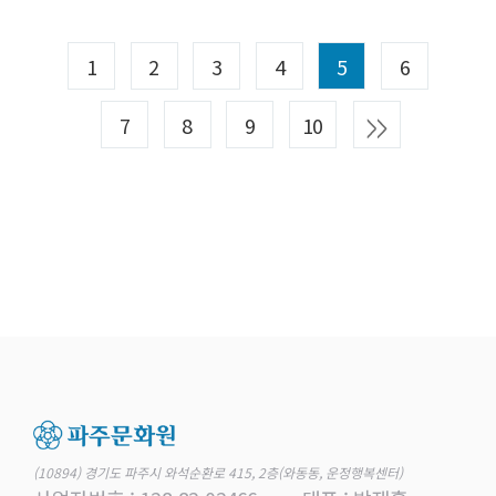
1
2
3
4
5
6
7
8
9
10
(10894) 경기도 파주시 와석순환로 415, 2층(와동동, 운정행복센터)