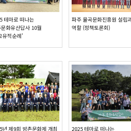
25 테마로 떠나는
파주 율곡문화진흥원 설립
문화유산답사 10월
역할 (정책토론회)
교유적순례'
25년 제9회 방촌문화제 개최
2025 테마로 떠나는