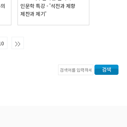
주의
인문학 특강 - '석전과 제향
제찬과 제기'
10