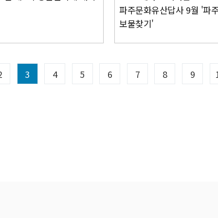
파주문화유산답사 9월 '파
보물찾기'
2
3
4
5
6
7
8
9