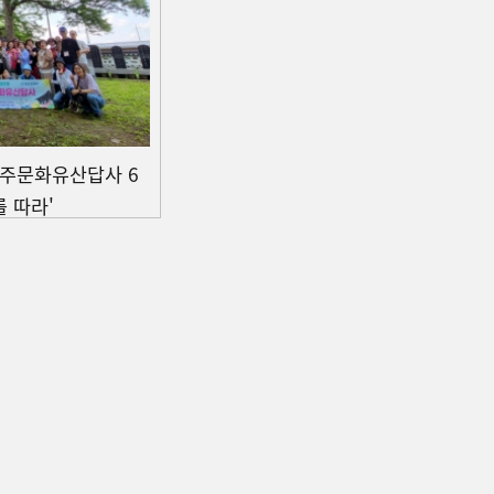
파주문화유산답사 6
 따라'